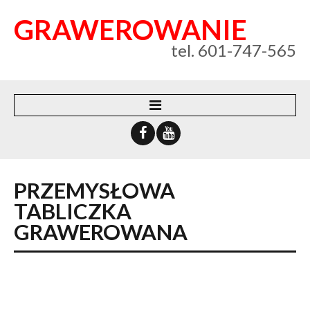
GRAWEROWANIE
tel. 601-747-565
WEBSYSTEM
O FIRMIE
PRZEMYSŁOWA
KONTAKT
TABLICZKA
POLITYKA PRYWATNOŚCI
GRAWEROWANA