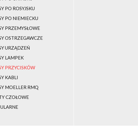
SY PO ROSYJSKU
SY PO NIEMIECKU
SY PRZEMYSŁOWE
SY OSTRZEGAWCZE
SY URZĄDZEŃ
SY LAMPEK
SY PRZYCISKÓW
SY KABLI
SY MOELLER RMQ
TY CZOŁOWE
ULARNE