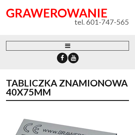
GRAWEROWANIE
tel. 601-747-565
WEBSYSTEM
O FIRMIE
TABLICZKA
ZNAMIONOWA
KONTAKT
40X75MM
POLITYKA PRYWATNOŚCI