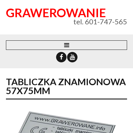
GRAWEROWANIE
tel. 601-747-565
WEBSYSTEM
O FIRMIE
TABLICZKA
ZNAMIONOWA
KONTAKT
57X75MM
POLITYKA PRYWATNOŚCI