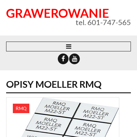
GRAWEROWANIE
tel. 601-747-565
WEBSYSTEM
O FIRMIE
OPISY
MOELLER
RMQ
KONTAKT
POLITYKA PRYWATNOŚCI
RMQ